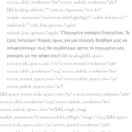
screen_tablet_resolution=”800″ screen_mobile_resolution=”480″]
[dfd_heading subtitle=”” content_alignment=”text-left”
module_animation=”transition.slideRightBigIn” enable_delimiter=””
undefined=”” title_font_options=”tag:h5″
subtitle_font_options=”tag:div”]Παγωμένο γιαούρτι Ευαγγέλου. Το
έχεις λατρέψει! Καιρός όμως για μια αλλαγή. Βοήθησε μας να
αποφασίσουμε πως θα σερβίσουμε φέτος το παγωμένο μας
γιαούρτι, με την ψήφο σου![/dfd_heading][dfd_spacer
screen_wide_spacer_size=”110″ screen_normal_resolution=”1280″
screen_tablet_resolution=”1024″ screen_mobile_resolution=”800″
screen_normal_spacer_size=”100″ screen_tablet_spacer_size=”40″
screen_mobile_spacer_size=”40″]
[dfd_spacer screen_wide_spacer_size=”90″ screen_normal_resolution=”1280″
screen_tablet_resolution=”1024″ screen_mobile_resolution=”800″
screen_mobile_spacer_size=”80″][dfd_single_image
module_animation=”transition.slideLeftBigIn” image=”23534″][dfd_spacer
screen_wide_spacer_size=”110″ screen_normal_resolution=”1280″