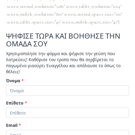
screen_normal_resolution=”1280″ screen_tablet_resolution=”1024″
screen_mobile_resolution=”800″ screen_normal_spacer_size=”100″
screen_tablet_spacer_size=”40″ screen_mobile_spacer_size=”40″]