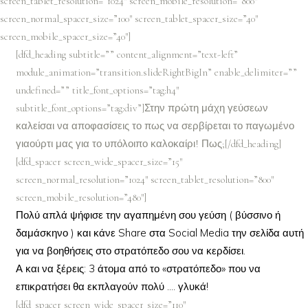
screen_tablet_resolution=”1024″ screen_mobile_resolution=”800″
screen_normal_spacer_size=”100″ screen_tablet_spacer_size=”40″
screen_mobile_spacer_size=”40″]
[dfd_heading subtitle=”” content_alignment=”text-left”
module_animation=”transition.slideRightBigIn” enable_delimiter=””
undefined=”” title_font_options=”tag:h4″
subtitle_font_options=”tag:div”]Στην πρώτη μάχη γεύσεων
καλείσαι να αποφασίσεις το πως να σερβίρεται το παγωμένο
γιαούρτι μας για το υπόλοιπο καλοκαίρι! Πως;[/dfd_heading]
[dfd_spacer screen_wide_spacer_size=”15″
screen_normal_resolution=”1024″ screen_tablet_resolution=”800″
screen_mobile_resolution=”480″]
Πολύ απλά ψήφισε την αγαπημένη σου γεύση ( βύσσινο ή
δαμάσκηνο ) και κάνε Share στα Social Media την σελίδα αυτή
για να βοηθήσεις στο στρατόπεδο σου να κερδίσει.
Α και να ξέρεις: 3 άτομα από το «στρατόπεδο» που να
επικρατήσει θα εκπλαγούν πολύ …. γλυκά!
[dfd_spacer screen_wide_spacer_size=”110″