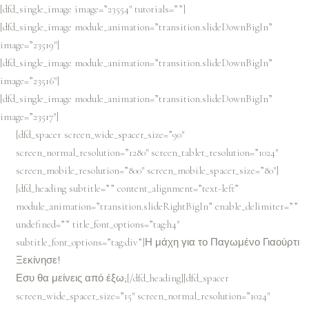
[dfd_single_image image=”23554″ tutorials=””]
[dfd_single_image module_animation=”transition.slideDownBigIn”
image=”23519″]
[dfd_single_image module_animation=”transition.slideDownBigIn”
image=”23516″]
[dfd_single_image module_animation=”transition.slideDownBigIn”
image=”23517″]
[dfd_spacer screen_wide_spacer_size=”90″
screen_normal_resolution=”1280″ screen_tablet_resolution=”1024″
screen_mobile_resolution=”800″ screen_mobile_spacer_size=”80″]
[dfd_heading subtitle=”” content_alignment=”text-left”
module_animation=”transition.slideRightBigIn” enable_delimiter=””
undefined=”” title_font_options=”tag:h4″
subtitle_font_options=”tag:div”]
Η μάχη για το Παγωμένο Γιαούρτι
Ξεκίνησε!
Εσυ θα μείνεις από έξω;
[/dfd_heading][dfd_spacer
screen_wide_spacer_size=”15″ screen_normal_resolution=”1024″