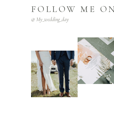
FOLLOW ME O
@ My_wedding_day