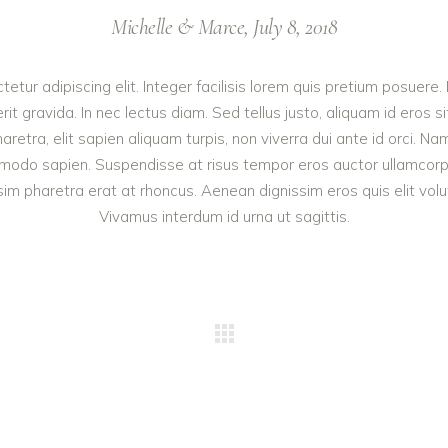
Michelle & Marce, July 8, 2018
etur adipiscing elit. Integer facilisis lorem quis pretium posuere.
it gravida. In nec lectus diam. Sed tellus justo, aliquam id eros
haretra, elit sapien aliquam turpis, non viverra dui ante id orci. Na
odo sapien. Suspendisse at risus tempor eros auctor ullamcorper. 
m pharetra erat at rhoncus. Aenean dignissim eros quis elit volutpa
Vivamus interdum id urna ut sagittis.