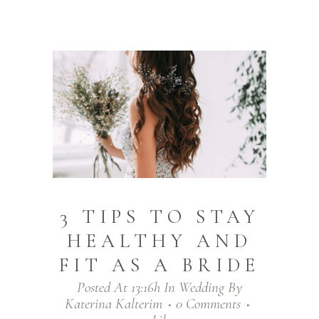
3 TIPS TO STAY
HEALTHY AND
FIT AS A BRIDE
Posted At 13:16h
In
Wedding
By
Katerina Kalterim
0 Comments