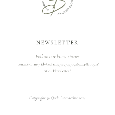
NEWSLETTER
Follow our latest stories
[contact-form-7 id="d02fa4d575e77d57b72854a48febc50a"
title="Newsletter"]
Copyright @
Qode Interactive 2024