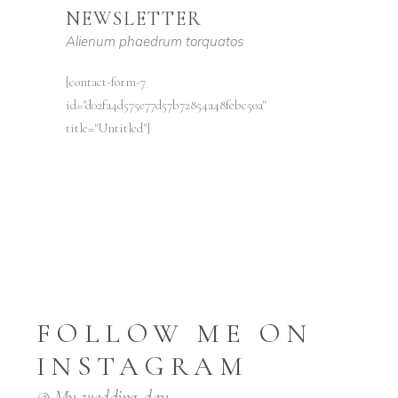
NEWSLETTER
Alienum phaedrum torquatos
[contact-form-7
id="d02fa4d575e77d57b72854a48febc50a"
title="Untitled"]
FOLLOW ME ON
INSTAGRAM
@ My_wedding_day