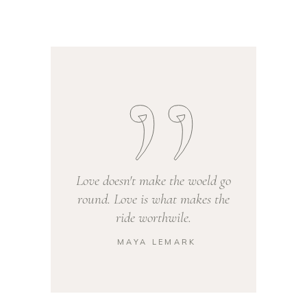
Love doesn't make the woeld go
round. Love is what makes the
ride worthwile.
MAYA LEMARK
—