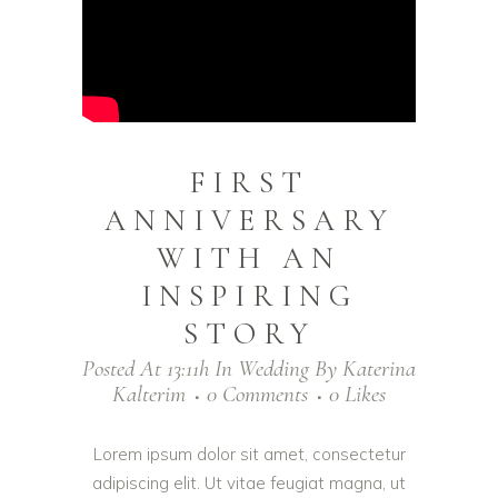
FIRST
ANNIVERSARY
WITH AN
INSPIRING
STORY
Posted At 13:11h
In
Wedding
By
Katerina
Kalterim
0 Comments
0
Likes
Lorem ipsum dolor sit amet, consectetur
adipiscing elit. Ut vitae feugiat magna, ut