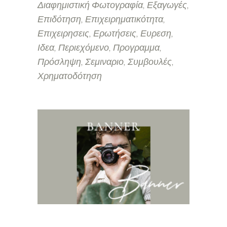
Διαφημιστική Φωτογραφία
Εξαγωγές
Επιδότηση
Επιχειρηματικότητα
Επιχειρησεις
Ερωτήσεις
Ευρεση
Ιδεα
Περιεχόμενο
Προγραμμα
Πρόσληψη
Σεμιναριο
Συμβουλές
Χρηματοδότηση