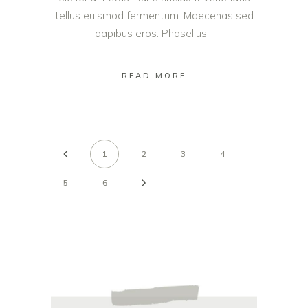
tellus euismod fermentum. Maecenas sed
dapibus eros. Phasellus...
READ MORE
1
2
3
4
5
6