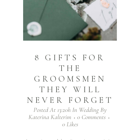
8 GIFTS FOR
THE
GROOMSMEN
THEY WILL
NEVER FORGET
Posted At 13:20h
In
Wedding
By
Katerina Kalterim
0 Comments
0
Likes