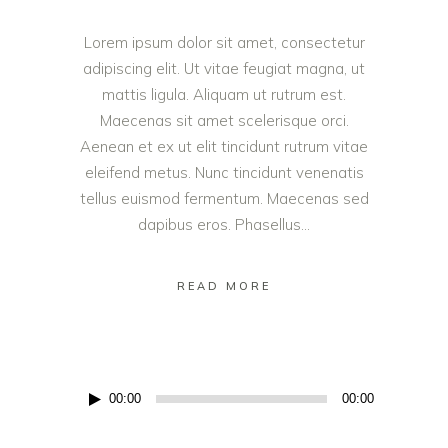
Lorem ipsum dolor sit amet, consectetur
adipiscing elit. Ut vitae feugiat magna, ut
mattis ligula. Aliquam ut rutrum est.
Maecenas sit amet scelerisque orci.
Aenean et ex ut elit tincidunt rutrum vitae
eleifend metus. Nunc tincidunt venenatis
tellus euismod fermentum. Maecenas sed
dapibus eros. Phasellus...
READ MORE
Πρόγραμμα
00:00
00:00
Αναπαραγωγής
Ήχου