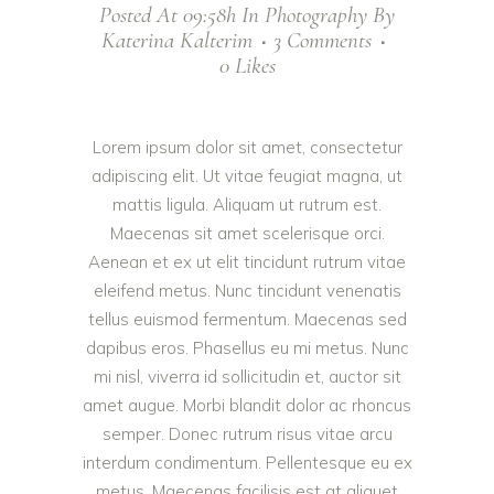
Posted At 09:58h
In
Photography
By
Katerina Kalterim
3 Comments
0
Likes
Lorem ipsum dolor sit amet, consectetur
adipiscing elit. Ut vitae feugiat magna, ut
mattis ligula. Aliquam ut rutrum est.
Maecenas sit amet scelerisque orci.
Aenean et ex ut elit tincidunt rutrum vitae
eleifend metus. Nunc tincidunt venenatis
tellus euismod fermentum. Maecenas sed
dapibus eros. Phasellus eu mi metus. Nunc
mi nisl, viverra id sollicitudin et, auctor sit
amet augue. Morbi blandit dolor ac rhoncus
semper. Donec rutrum risus vitae arcu
interdum condimentum. Pellentesque eu ex
metus. Maecenas facilisis est at aliquet