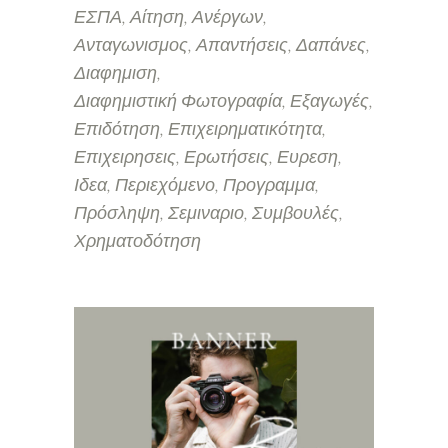
ΕΣΠΑ
Αίτηση
Ανέργων
Ανταγωνισμος
Απαντήσεις
Δαπάνες
Διαφημιση
Διαφημιστική Φωτογραφία
Εξαγωγές
Επιδότηση
Επιχειρηματικότητα
Επιχειρησεις
Ερωτήσεις
Ευρεση
Ιδεα
Περιεχόμενο
Προγραμμα
Πρόσληψη
Σεμιναριο
Συμβουλές
Χρηματοδότηση