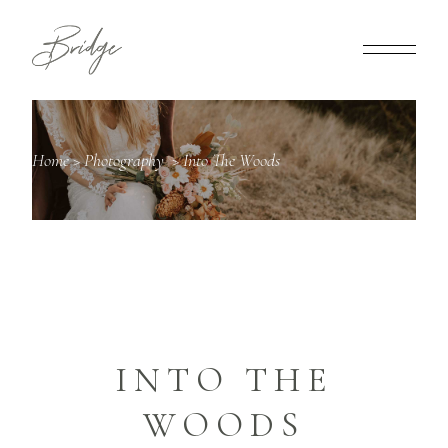
Home
>
Photography
>
Into The Woods
INTO THE
WOODS