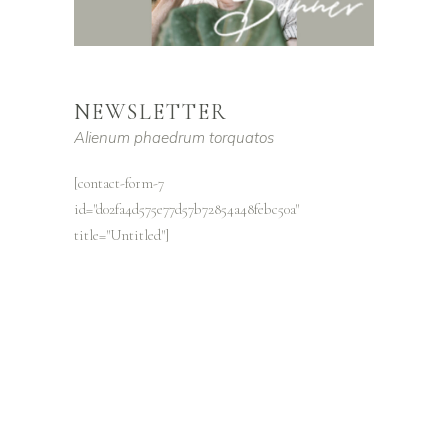
NEWSLETTER
Alienum phaedrum torquatos
[contact-form-7
id="d02fa4d575e77d57b72854a48febc50a"
title="Untitled"]