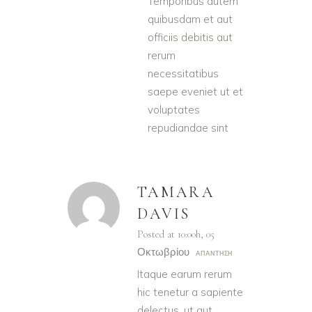
Temporibus autem
quibusdam et aut
officiis debitis aut
rerum
necessitatibus
saepe eveniet ut et
voluptates
repudiandae sint
TAMARA
DAVIS
Posted at 10:00h, 05
Οκτωβρίου
ΑΠΆΝΤΗΣΗ
Itaque earum rerum
hic tenetur a sapiente
delectus, ut aut