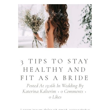
3 TIPS TO STAY
HEALTHY AND
FIT AS A BRIDE
Posted At 13:16h
In
Wedding
By
Katerina Kalterim
0 Comments
0
Likes