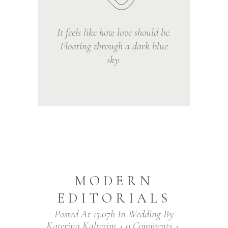
It feels like how love should be.
Floating through a dark blue
sky.
MODERN
EDITORIALS
Posted At 13:07h
In
Wedding
By
Katerina Kalterim
0 Comments