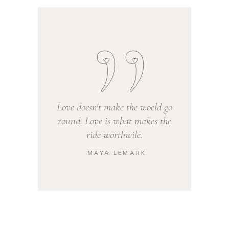
Love doesn't make the woeld go
round. Love is what makes the
ride worthwile.
MAYA LEMARK
—