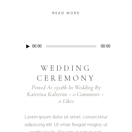
READ MORE
Πρόγραμμα
00:00
00:00
Αναπαραγωγής
Ήχου
WEDDING
CEREMONY
Posted At 13:08h
In
Wedding
By
Katerina Kalterim
0 Comments
0
Likes
Lorem ipsum dolor sit amet, consectetur
adipiscing elit. Ut vitae feugiat magna, ut