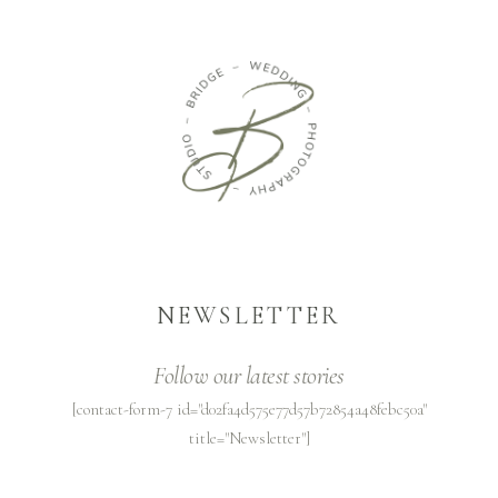
NEWSLETTER
Follow our latest stories
[contact-form-7 id="d02fa4d575e77d57b72854a48febc50a"
title="Newsletter"]