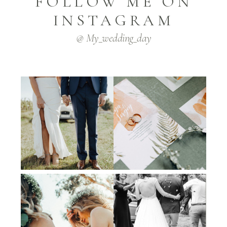
FOLLOW ME ON
INSTAGRAM
@ My_wedding_day