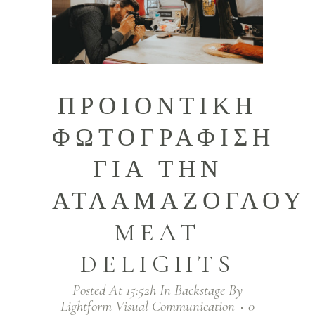
ΠΡΟΙΟΝΤΙΚΗ
ΦΩΤΟΓΡΑΦΙΣΗ
ΓΙΑ ΤΗΝ
ΑΤΛΑΜΑΖΟΓΛΟΥ
MEAT
DELIGHTS
Posted At 15:52h
In
Backstage
By
Lightform Visual Communication
0