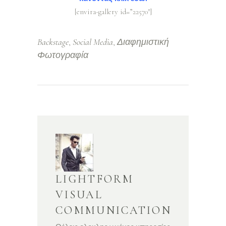
[envira-gallery id=”22570″]
Backstage
Social Media
Διαφημιστική
,
,
Φωτογραφία
LIGHTFORM
VISUAL
COMMUNICATION