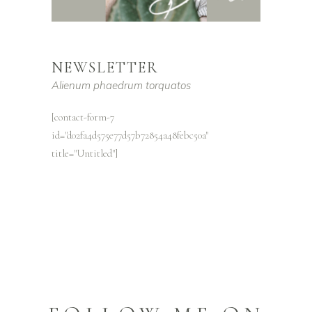
NEWSLETTER
Alienum phaedrum torquatos
[contact-form-7
id="d02fa4d575e77d57b72854a48febc50a"
title="Untitled"]