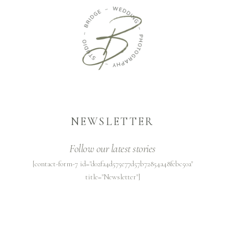
NEWSLETTER
Follow our latest stories
[contact-form-7 id="d02fa4d575e77d57b72854a48febc50a"
title="Newsletter"]