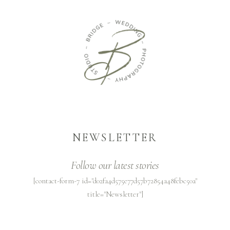
NEWSLETTER
Follow our latest stories
[contact-form-7 id="d02fa4d575e77d57b72854a48febc50a"
title="Newsletter"]