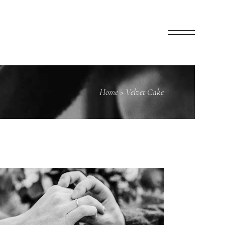
Home
>
Velvet Cake