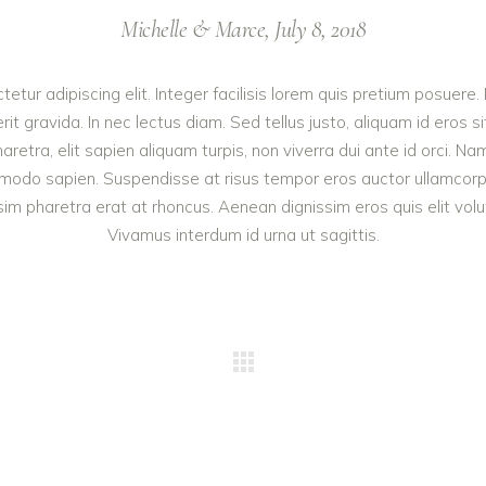
Michelle & Marce, July 8, 2018
etur adipiscing elit. Integer facilisis lorem quis pretium posuere.
it gravida. In nec lectus diam. Sed tellus justo, aliquam id eros
haretra, elit sapien aliquam turpis, non viverra dui ante id orci. Na
odo sapien. Suspendisse at risus tempor eros auctor ullamcorper. 
m pharetra erat at rhoncus. Aenean dignissim eros quis elit volutpa
Vivamus interdum id urna ut sagittis.