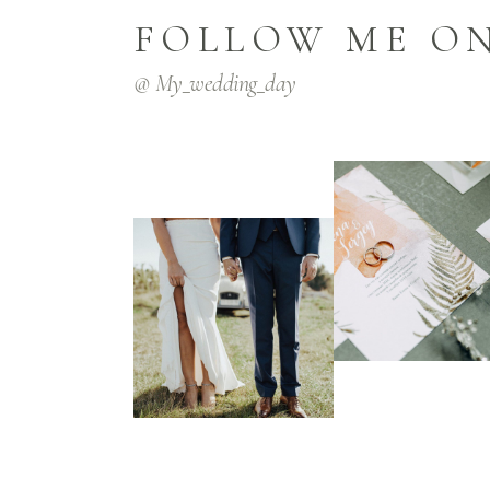
FOLLOW ME O
@ My_wedding_day