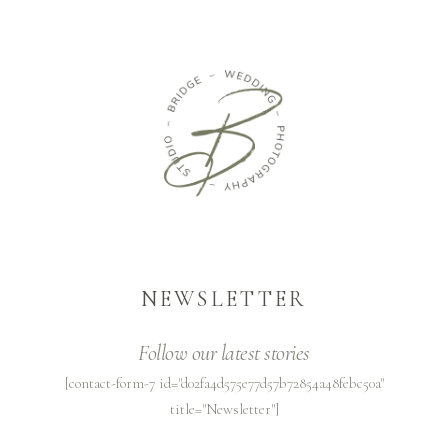
NEWSLETTER
Follow our latest stories
[contact-form-7 id="d02fa4d575e77d57b72854a48febc50a"
title="Newsletter"]