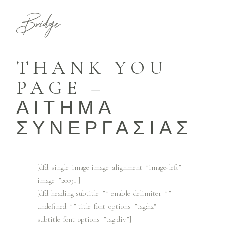
THANK YOU
PAGE –
ΑΙΤΗΜΑ
ΣΥΝΕΡΓΑΣΙΑΣ
[dfd_single_image image_alignment=”image-left”
image=”20091″]
[dfd_heading subtitle=”” enable_delimiter=””
undefined=”” title_font_options=”tag:h2″
subtitle_font_options=”tag:div”]