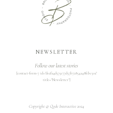
NEWSLETTER
Follow our latest stories
[contact-form-7 id="d02fa4d575e77d57b72854a48febc50a"
title="Newsletter"]
Copyright @
Qode Interactive 2024