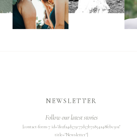
NEWSLETTER
Follow our latest stories
[contact-form-7 id="d02fa4d575e77d57b72854a48febc50a"
title="Newsletter"]