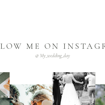
LLOW ME ON INSTAG
@ My_wedding_day