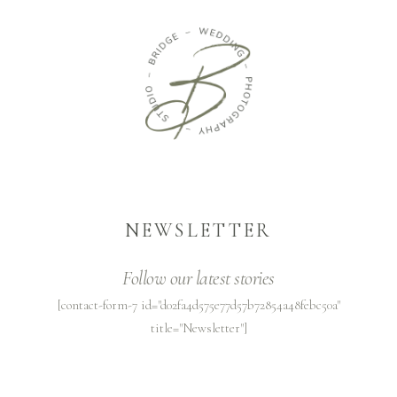
NEWSLETTER
Follow our latest stories
[contact-form-7 id="d02fa4d575e77d57b72854a48febc50a"
title="Newsletter"]