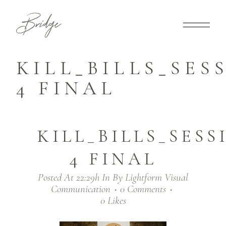
KILL_BILLS_SES
4 FINAL
KILL_BILLS_SESS
4 FINAL
Posted At 22:29h
In
By
Lightform Visual
Communication
0 Comments
0
Likes