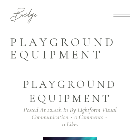
PLAYGROUND
EQUIPMENT
PLAYGROUND
EQUIPMENT
Posted At 22:42h
In
By
Lightform Visual
Communication
0 Comments
0
Likes