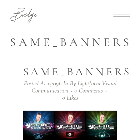
SAME_BANNERS
SAME_BANNERS
Posted At 15:09h
In
By
Lightform Visual
Communication
0 Comments
0
Likes