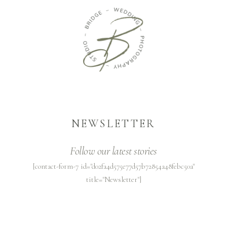
NEWSLETTER
Follow our latest stories
[contact-form-7 id="d02fa4d575e77d57b72854a48febc50a"
title="Newsletter"]