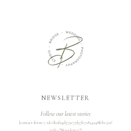
NEWSLETTER
Follow our latest stories
[contact-form-7 id="d02fa4d575e77d57b72854a48febc50a"
title="Newsletter"]