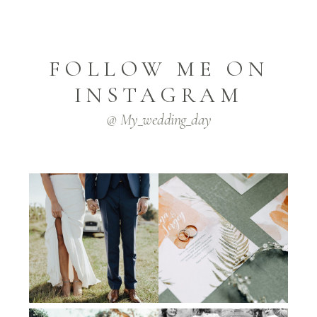
FOLLOW ME ON
INSTAGRAM
@ My_wedding_day