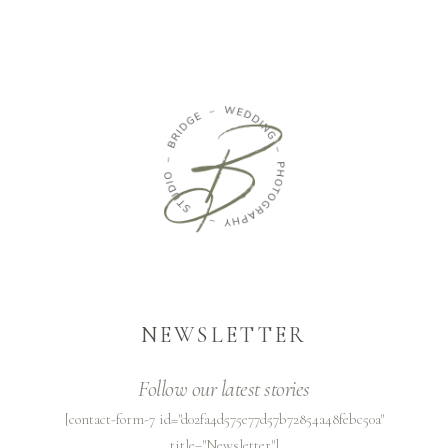
NEWSLETTER
Follow our latest stories
[contact-form-7 id="d02fa4d575e77d57b72854a48febc50a"
title="Newsletter"]