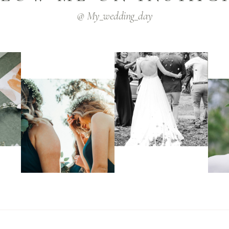
@ My_wedding_day