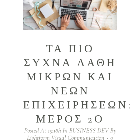
ΤΑ ΠΙΟ
ΣΥΧΝΆ ΛΆΘΗ
ΜΙΚΡΏΝ ΚΑΙ
ΝΈΩΝ
ΕΠΙΧΕΙΡΉΣΕΩΝ:
ΜΈΡΟΣ 2Ο
Posted At 15:18h
In
BUSINESS DEV
By
Lightform Visual Communication
0