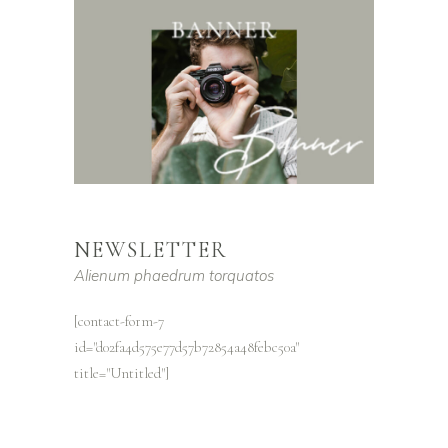
NEWSLETTER
Alienum phaedrum torquatos
[contact-form-7
id="d02fa4d575e77d57b72854a48febc50a"
title="Untitled"]