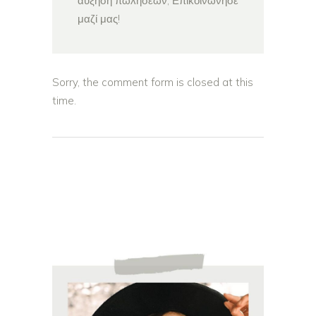
αυξηση πωλήσεων; Επικοινώνησε
μαζί μας!
Sorry, the comment form is closed at this
time.