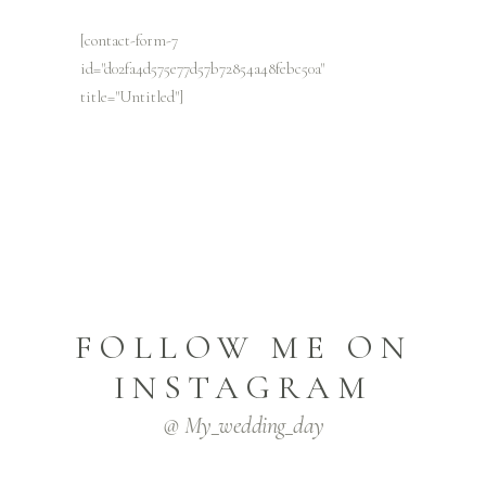
[contact-form-7
id="d02fa4d575e77d57b72854a48febc50a"
title="Untitled"]
FOLLOW ME ON
INSTAGRAM
@ My_wedding_day