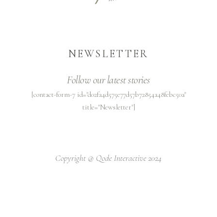
NEWSLETTER
Follow our latest stories
[contact-form-7 id="d02fa4d575e77d57b72854a48febc50a"
title="Newsletter"]
Copyright @
Qode Interactive 2024