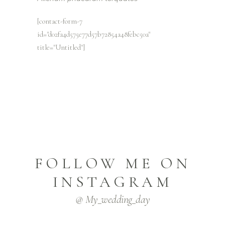
[contact-form-7
id="d02fa4d575e77d57b72854a48febc50a"
title="Untitled"]
FOLLOW ME ON
INSTAGRAM
@ My_wedding_day