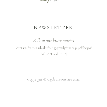
NEWSLETTER
Follow our latest stories
[contact-form-7 id="d02fa4d575e77d57b72854a48febc50a"
title="Newsletter"]
Copyright @
Qode Interactive 2024