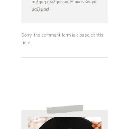
αυξηση πωλήσεων; Επικοινώνησε
μαζί μας!
Sorry, the comment form is closed at this
time.