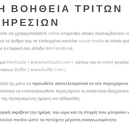
Η ΒΟΉΘΕΙΑ ΤΡΊΤΩΝ
ΠΗΡΕΣΙΏΝ
ίτε να χρησιμοποιήσετε online υπηρεσίες οποίες αναλαμβάνουν ν
ά τα άρθρα σας σε επιλεγμένα κανάλια social media τα οποία ορί
αι η εταιρική σας σελίδα στο Facebook.
ρμα Hootsuite ( www.hootsuite.com ) κάπως και το online εργαλε
ύσεων Buffer ( www.buffer.com )
τητα όχι μόνο να
προωθείτε αποτελεσματικά το νέο περιεχόμενο
ατότητα να επαναπροωθείτε περιεχόμενο το οποίο είναι διαχρονικό
α της προηγούμενες ημέρες και εβδομάδες.
ργική ακρίβεια την ημέρα, την ώρα και τη στιγμή που μπορούν 
social media ώστε τα πετύχετε μέγιστη αναγνωσιμότητα.