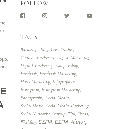
FOLLOW
τις
cial
TAGS
Backstage
Blog
Case Studies
Content Marketing
Digital Marketing
τομα
,
Digital Marketing
Eshop
Eshop
υσης
Facebook
Facebook Marketing
Hotel Marketing
Infographics
ΜΕ
Instagram
Instagram Marketing
Photography
Social Media
Α
Social Media
Social Media Marketing
Social Networks
Startup
Tips
Trend
Wedding
ΕΣΠΑ
ΕΣΠΑ
Αίτηση