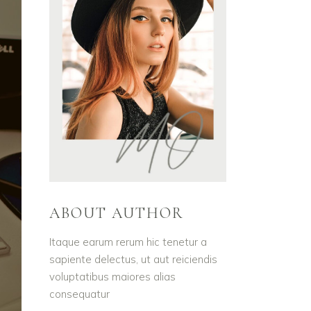
ABOUT AUTHOR
Itaque earum rerum hic tenetur a
sapiente delectus, ut aut reiciendis
voluptatibus maiores alias
consequatur