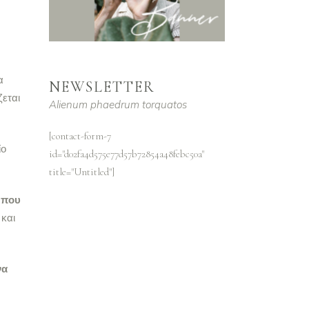
α
NEWSLETTER
ζεται
Alienum phaedrum torquatos
[contact-form-7
ίο
id="d02fa4d575e77d57b72854a48febc50a"
title="Untitled"]
 που
 και
να