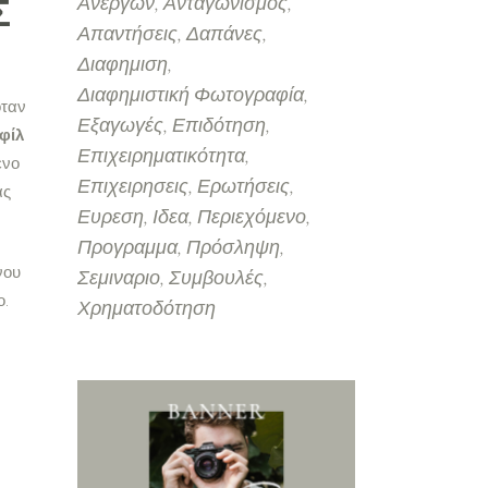
Ανέργων
Ανταγωνισμος
Σ
Απαντήσεις
Δαπάνες
Διαφημιση
Διαφημιστική Φωτογραφία
όταν
Εξαγωγές
Επιδότηση
φίλ
Επιχειρηματικότητα
ενο
Επιχειρησεις
Ερωτήσεις
ας
Ευρεση
Ιδεα
Περιεχόμενο
Προγραμμα
Πρόσληψη
νου
Σεμιναριο
Συμβουλές
ο.
Χρηματοδότηση